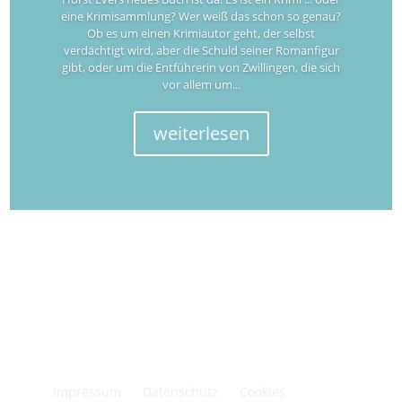
eine Krimisammlung? Wer weiß das schon so genau?
Ob es um einen Krimiautor geht, der selbst
verdächtigt wird, aber die Schuld seiner Romanfigur
gibt, oder um die Entführerin von Zwillingen, die sich
vor allem um...
weiterlesen
Impressum
Datenschutz
Cookies