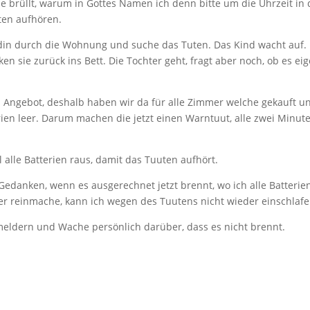
e brüllt, warum in Gottes Namen ich denn bitte um die Uhrzeit i
uten aufhören.
din durch die Wohnung und suche das Tuten. Das Kind wacht auf. 
en sie zurück ins Bett. Die Tochter geht, fragt aber noch, ob es ei
 Angebot, deshalb haben wir da für alle Zimmer welche gekauft und
terien leer. Darum machen die jetzt einen Warntuut, alle zwei Minute
lle Batterien raus, damit das Tuuten aufhört.
Gedanken, wenn es ausgerechnet jetzt brennt, wo ich alle Batter
er reinmache, kann ich wegen des Tuutens nicht wieder einschlafen
eldern und Wache persönlich darüber, dass es nicht brennt.