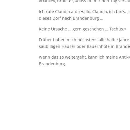
«Danke», brüllt er, «dass du mir den Tag versau
Ich rufe Claudia an: «Hallo, Claudia, ich bin’s
dieses Dorf nach Brandenburg …
Keine Ursache … gern geschehen … Tschüs.»
Früher haben mich höchstens alle halbe Jahre 
saubilligen Häuser oder Bauernhöfe in Branden
Wenn das so weitergeht, kann ich meine Anti-
Brandenburg.