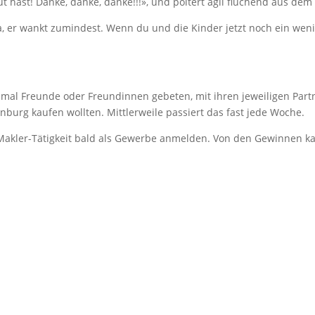
t hast! Danke, danke, danke!!!», und poltert agil fluchend aus dem 
. Ja, er wankt zumindest. Wenn du und die Kinder jetzt noch ein weni
mal Freunde oder Freundinnen gebeten, mit ihren jeweiligen Partn
burg kaufen wollten. Mittlerweile passiert das fast jede Woche.
Makler-Tätigkeit bald als Gewerbe anmelden. Von den Gewinnen kauf