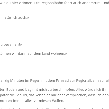
wie du hier drinnen. Die Regionalbahn fährt auch andersrum. Und 
n natürlich auch.»
 zu bezahlen?»
t, können wir dann auf dem Land wohnen.»
zwanzig Minuten im Regen mit dem Fahrrad zur Regionalbahn zu fah
f den Boden und beginnt mich zu beschimpfen: Alles würde ich ih
später die Schuld, das könne er mir aber versprechen, dass ich dan
 Anderen-immer-alles-vermiesen-Wollen.