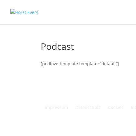
Podcast
[podlove-template template=“default“]
Impressum
Datenschutz
Cookies
Si